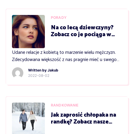
Definicja miłości Miłością nazywa się wyjątkowe
przywiązanie do drugiej osoby, które objawia się
głęboką więzią i […]
PORADY
Na co lecą dziewczyny?
Zobacz co je pociąga w
facetach
Udane relacje z kobietą to marzenie wielu mężczyzn.
Zdecydowana większość z nas pragnie mieć u swego
boku piękną, atrakcyjną i mądrą kobietę. Niekiedy
Written by
Jakub
jednak zdobycie wymarzonej sympatii idzie nam bardzo
2022-08-02
opornie, a wiele prób kończy się fiaskiem. Pomimo
usilnych starań wciąż nie możesz zdobyć serca
dziewczyn, które przypadły Ci do gustu? Jeśli tak, warto
poznać […]
RANDKOWANIE
Jak zaprosić chłopaka na
randkę? Zobacz nasze
pomysły