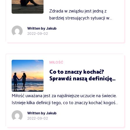
Zdrada w związku jest jedną z
bardziej stresujących sytuacji w
życiu, która sprawia, że odczuwamy
Written by
Jakub
wręcz namacalny ból psychiczny. O
2022-09-02
zdradzie mówimy najczęściej w
sytuacji, kiedy jedna ze stron w
związku zawiedzie zaufanie drugiej.
Co istotne- robi to w sposób
MIŁOŚĆ
intencjonalny i w pełni świadomy.
Co to znaczy kochać?
Tak naprawdę, zdrada może
Sprawdź naszą definicję
przybierać różne postacie: może
miłości
dotyczyć sfery […]
Miłość uważana jest za najsilniejsze uczucie na świecie.
Istnieje kilka definicji tego, co to znaczy kochać kogoś,
jednak wciąż nie ma uniwersalnego wyjaśnienia tej
Written by
Jakub
niezwykłej emocji. Co warto wiedzieć o miłości?
2022-09-02
Kochać – co to znaczy w kontekście kulturowym?