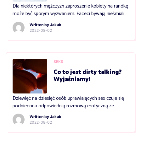
Dla niektórych mężczyzn zaproszenie kobiety na randkę
może być sporym wyzwaniem. Faceci bywają nieśmiali
lub najzwyczajniej w świecie niedomyślni. Jeżeli obiekt
Written by
Jakub
Twojego zainteresowania nie zauważa, że wpadł Ci w
2022-08-02
oko lub nie ma okazji, by zaprosić Cię na spotkanie we
dwoje przejmij inicjatywę. Dziś zaproszenie chłopaka na
randkę nie należy do faux pas, dlatego odważ […]
SEKS
Co to jest dirty talking?
Wyjaśniamy!
Dziewięć na dziesięć osób uprawiających sex czuje się
podniecona odpowiednią rozmową erotyczną ze
swoim partnerem, gdyż dirty talking aktywuje strefy
Written by
Jakub
erogenne mózgu podwzgórze i ciało
2022-08-02
migdałowate. Czym jest dirty talking i jak z niego
uczynić atrybut w życiu seksualnym? Najpotężniejszym