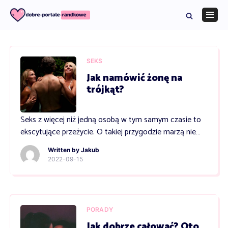
Skip
to
Navig
content
Menu
SEKS
Jak namówić żonę na
trójkąt?
Seks z więcej niż jedną osobą w tym samym czasie to
ekscytujące przeżycie. O takiej przygodzie marzą nie
tylko mężczyźni, ale także wiele kobiet. Jeśli
Written by
Jakub
zastanawiasz się jak namówić żonę na trójkąt, czytaj
2022-09-15
dalej. W kolejnych akapitach znajdziesz odpowiedź na
to pytanie. Rozmowa i zrozumienie przede wszystkim
Udane życie seksualne to bardzo ważna kwestia. Z
pewnością […]
PORADY
Jak dobrze całować? Oto