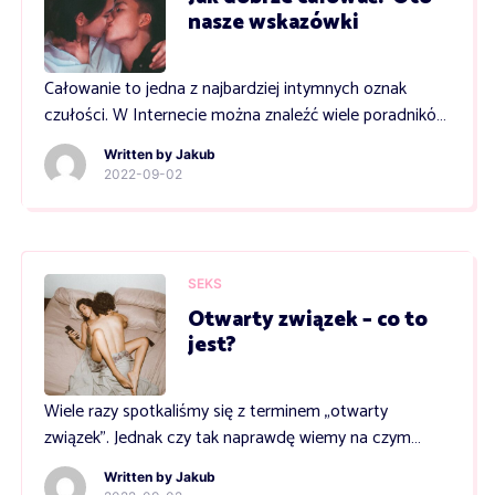
nasze wskazówki
Całowanie to jedna z najbardziej intymnych oznak
czułości. W Internecie można znaleźć wiele poradników
na temat tego, jak się dobrze całować, jednak do nauki
Written by
Jakub
tej czynności dochodzi najczęściej w praktyce. Osoby
2022-09-02
niedoświadczone odczuwają często stres, który jest
spowodowany obawami przed wykonaniem pierwszego
ruchu. Całowanie to automatyczna i banalnie prosta
czynność – warto jednak pamiętać o […]
SEKS
Otwarty związek – co to
jest?
Wiele razy spotkaliśmy się z terminem „otwarty
związek”. Jednak czy tak naprawdę wiemy na czym
dokładnie polega ta forma relacji? Co to znaczy
Written by
Jakub
otwarty związek? W dzisiejszym artykule postaramy